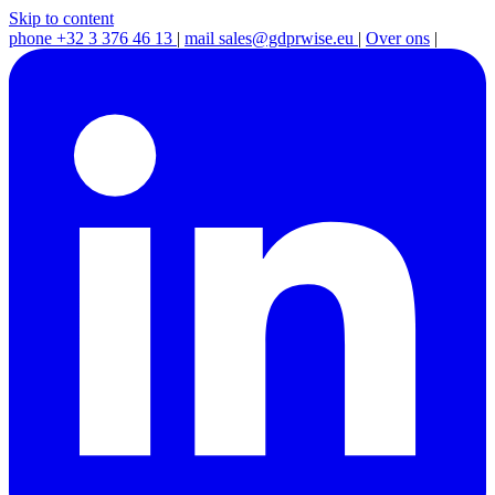
Skip to content
phone
+32 3 376 46 13
|
mail
sales@gdprwise.eu
|
Over ons
|