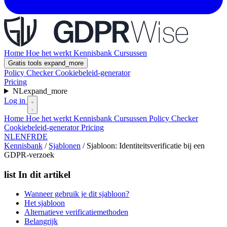
Home
Hoe het werkt
Kennisbank
Cursussen
Gratis tools
expand_more
Policy Checker
Cookiebeleid-generator
Pricing
NL
expand_more
Log in
Home
Hoe het werkt
Kennisbank
Cursussen
Policy Checker
Cookiebeleid-generator
Pricing
NL
EN
FR
DE
Kennisbank
/
Sjablonen
/
Sjabloon: Identiteitsverificatie bij een
GDPR-verzoek
list
In dit artikel
Wanneer gebruik je dit sjabloon?
Het sjabloon
Alternatieve verificatiemethoden
Belangrijk