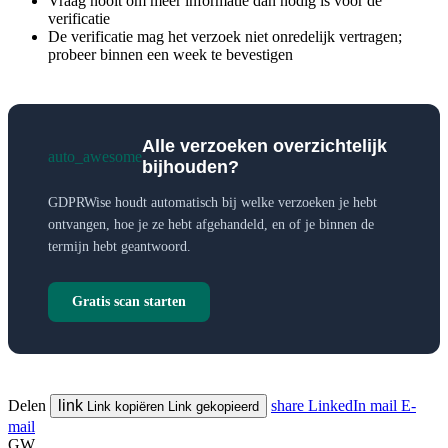
Vraag nooit om meer informatie dan nodig is voor de
verificatie
De verificatie mag het verzoek niet onredelijk vertragen;
probeer binnen een week te bevestigen
Alle verzoeken overzichtelijk
auto_awesome
bijhouden?
GDPRWise houdt automatisch bij welke verzoeken je hebt
ontvangen, hoe je ze hebt afgehandeld, en of je binnen de
termijn hebt geantwoord.
Gratis scan starten
Delen
link
share
LinkedIn
mail
E-
Link kopiëren
Link gekopieerd
mail
GW