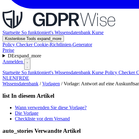
Startseite
So funktioniert's
Wissensdatenbank
Kurse
Kostenlose Tools
expand_more
Policy Checker
Cookie-Richtlinien-Generator
Preise
DE
expand_more
Anmelden
Startseite
So funktioniert's
Wissensdatenbank
Kurse
Policy Checker
C
NL
EN
FR
DE
Wissensdatenbank
/
Vorlagen
/
Vorlage: Antwort auf eine Auskunftsa
list
In diesem Artikel
Wann verwenden Sie diese Vorlage?
Die Vorlage
Checkliste vor dem Versand
auto_stories
Verwandte Artikel