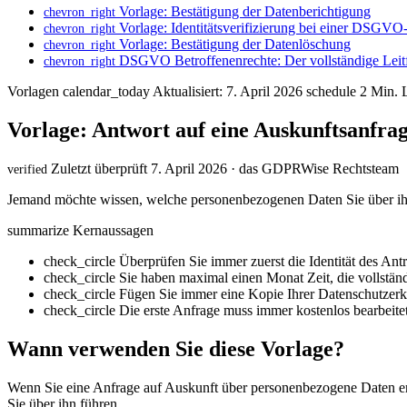
Vorlage: Bestätigung der Datenberichtigung
chevron_right
Vorlage: Identitätsverifizierung bei einer DSGVO
chevron_right
Vorlage: Bestätigung der Datenlöschung
chevron_right
DSGVO Betroffenenrechte: Der vollständige Leit
chevron_right
Vorlagen
calendar_today
Aktualisiert: 7. April 2026
schedule
2 Min. L
Vorlage: Antwort auf eine Auskunftsanfra
Zuletzt überprüft 7. April 2026 · das GDPRWise Rechtsteam
verified
Jemand möchte wissen, welche personenbezogenen Daten Sie über ihn
summarize
Kernaussagen
check_circle
Überprüfen Sie immer zuerst die Identität des Antr
check_circle
Sie haben maximal einen Monat Zeit, die vollständ
check_circle
Fügen Sie immer eine Kopie Ihrer Datenschutzerk
check_circle
Die erste Anfrage muss immer kostenlos bearbeit
Wann verwenden Sie diese Vorlage?
Wenn Sie eine Anfrage auf Auskunft über personenbezogene Daten erh
Sie über ihn führen.