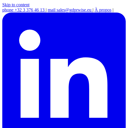
Skip to content
phone
+32 3 376 46 13
|
mail
sales@gdprwise.eu
|
À propos
|