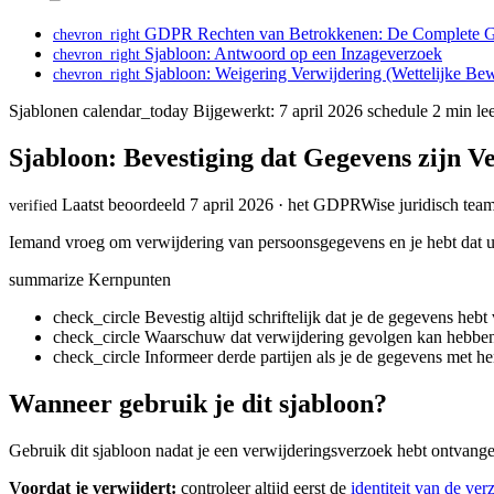
GDPR Rechten van Betrokkenen: De Complete G
chevron_right
Sjabloon: Antwoord op een Inzageverzoek
chevron_right
Sjabloon: Weigering Verwijdering (Wettelijke Bew
chevron_right
Sjablonen
calendar_today
Bijgewerkt: 7 april 2026
schedule
2 min lee
Sjabloon: Bevestiging dat Gegevens zijn V
Laatst beoordeeld 7 april 2026 · het GDPRWise juridisch tea
verified
Iemand vroeg om verwijdering van persoonsgegevens en je hebt dat ui
summarize
Kernpunten
check_circle
Bevestig altijd schriftelijk dat je de gegevens hebt
check_circle
Waarschuw dat verwijdering gevolgen kan hebben 
check_circle
Informeer derde partijen als je de gegevens met h
Wanneer gebruik je dit sjabloon?
Gebruik dit sjabloon nadat je een verwijderingsverzoek hebt ontvange
Voordat je verwijdert:
controleer altijd eerst de
identiteit van de ver