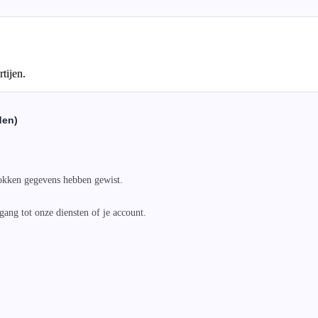
tijen.
den)
okken gegevens hebben gewist.

ang tot onze diensten of je account.
