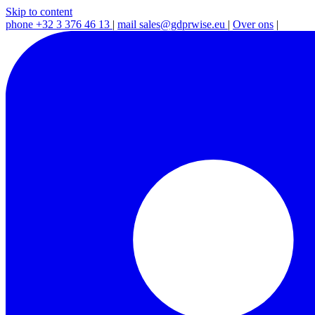
Skip to content
phone
+32 3 376 46 13
|
mail
sales@gdprwise.eu
|
Over ons
|