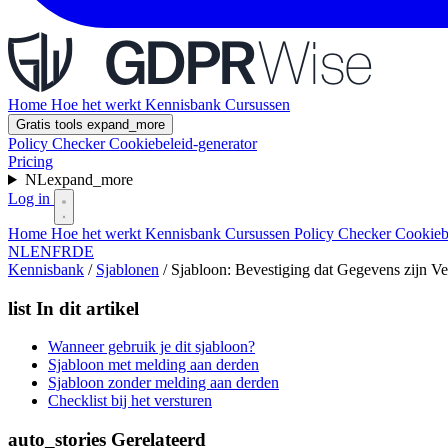
Home
Hoe het werkt
Kennisbank
Cursussen
Gratis tools
expand_more
Policy Checker
Cookiebeleid-generator
Pricing
NL
expand_more
Log in
Home
Hoe het werkt
Kennisbank
Cursussen
Policy Checker
Cookieb
NL
EN
FR
DE
Kennisbank
/
Sjablonen
/
Sjabloon: Bevestiging dat Gegevens zijn V
list
In dit artikel
Wanneer gebruik je dit sjabloon?
Sjabloon met melding aan derden
Sjabloon zonder melding aan derden
Checklist bij het versturen
auto_stories
Gerelateerd