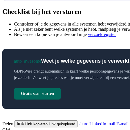
Checklist bij het versturen
Controleer of je de gegevens in alle systemen hebt verwijderd (n
Als je niet zeker bent welke systemen je hebt, raadpleeg je ver
Bewaar een kopie van je antwoord in je
verzoekregister
Weet je welke gegevens je verwerkt
auto_awesome
GDPRWise brengt automatisch in kaart welke persoonsgegevens je ver
je ze deelt. Zo weet je precies wat je moet verwijderen bij een verzoek
Gratis scan starten
Delen
link
share
LinkedIn
mail
E-mail
Link kopiëren
Link gekopieerd
GW