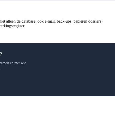
iet alleen de database, ook e-mail, back-ups, papieren dossiers)
werkingsregister
?
zamelt en met wie
.