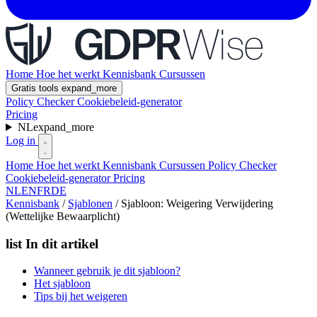
Home
Hoe het werkt
Kennisbank
Cursussen
Gratis tools
expand_more
Policy Checker
Cookiebeleid-generator
Pricing
NL
expand_more
Log in
Home
Hoe het werkt
Kennisbank
Cursussen
Policy Checker
Cookiebeleid-generator
Pricing
NL
EN
FR
DE
Kennisbank
/
Sjablonen
/
Sjabloon: Weigering Verwijdering
(Wettelijke Bewaarplicht)
list
In dit artikel
Wanneer gebruik je dit sjabloon?
Het sjabloon
Tips bij het weigeren