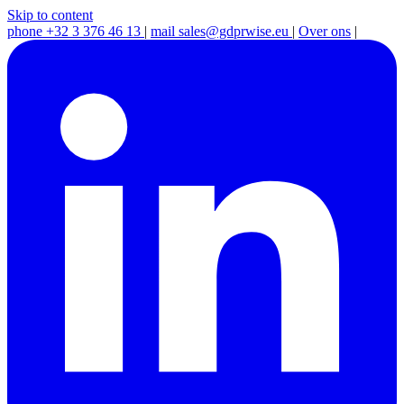
Skip to content
phone
+32 3 376 46 13
|
mail
sales@gdprwise.eu
|
Over ons
|