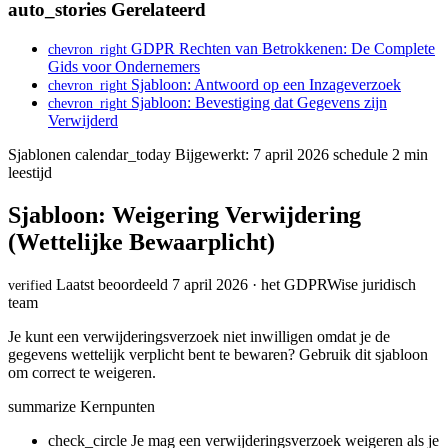
auto_stories
Gerelateerd
GDPR Rechten van Betrokkenen: De Complete
chevron_right
Gids voor Ondernemers
Sjabloon: Antwoord op een Inzageverzoek
chevron_right
Sjabloon: Bevestiging dat Gegevens zijn
chevron_right
Verwijderd
Sjablonen
calendar_today
Bijgewerkt: 7 april 2026
schedule
2 min
leestijd
Sjabloon: Weigering Verwijdering
(Wettelijke Bewaarplicht)
Laatst beoordeeld 7 april 2026 · het GDPRWise juridisch
verified
team
Je kunt een verwijderingsverzoek niet inwilligen omdat je de
gegevens wettelijk verplicht bent te bewaren? Gebruik dit sjabloon
om correct te weigeren.
summarize
Kernpunten
check_circle
Je mag een verwijderingsverzoek weigeren als je