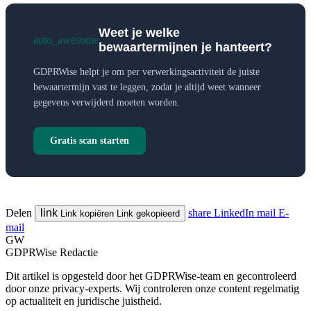
Weet je welke
auto_awesome
bewaartermijnen je hanteert?
GDPRWise helpt je om per verwerkingsactiviteit de juiste
bewaartermijn vast te leggen, zodat je altijd weet wanneer
gegevens verwijderd moeten worden.
Gratis scan starten
Delen
link
share
LinkedIn
mail
E-
Link kopiëren
Link gekopieerd
mail
GW
GDPRWise Redactie
Dit artikel is opgesteld door het GDPRWise-team en gecontroleerd
door onze privacy-experts. Wij controleren onze content regelmatig
op actualiteit en juridische juistheid.