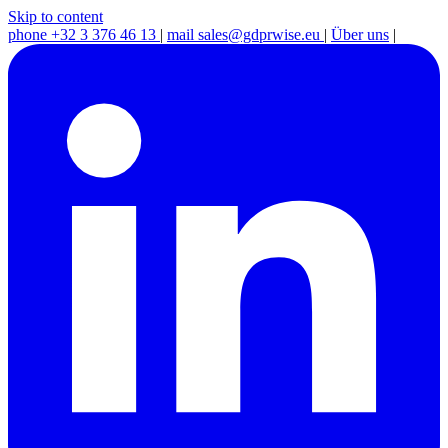
Skip to content
phone
+32 3 376 46 13
|
mail
sales@gdprwise.eu
|
Über uns
|