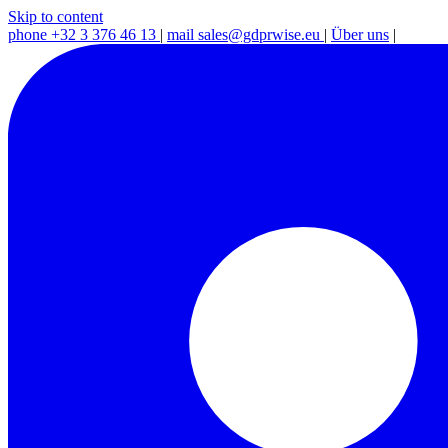
Skip to content
phone
+32 3 376 46 13
|
mail
sales@gdprwise.eu
|
Über uns
|