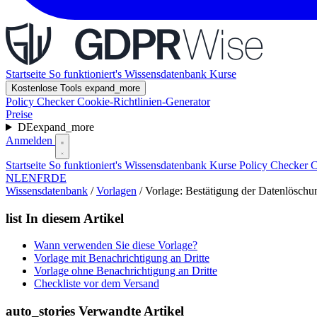
Startseite
So funktioniert's
Wissensdatenbank
Kurse
Kostenlose Tools
expand_more
Policy Checker
Cookie-Richtlinien-Generator
Preise
DE
expand_more
Anmelden
Startseite
So funktioniert's
Wissensdatenbank
Kurse
Policy Checker
C
NL
EN
FR
DE
Wissensdatenbank
/
Vorlagen
/
Vorlage: Bestätigung der Datenlöschu
list
In diesem Artikel
Wann verwenden Sie diese Vorlage?
Vorlage mit Benachrichtigung an Dritte
Vorlage ohne Benachrichtigung an Dritte
Checkliste vor dem Versand
auto_stories
Verwandte Artikel