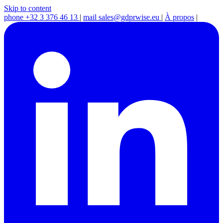
Skip to content
phone
+32 3 376 46 13
|
mail
sales@gdprwise.eu
|
À propos
|