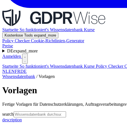
Startseite
So funktioniert's
Wissensdatenbank
Kurse
Kostenlose Tools
expand_more
Policy Checker
Cookie-Richtlinien-Generator
Preise
DE
expand_more
Anmelden
Startseite
So funktioniert's
Wissensdatenbank
Kurse
Policy Checker
C
NL
EN
FR
DE
Wissensdatenbank
/
Vorlagen
Vorlagen
Fertige Vorlagen für Datenschutzerklärungen, Auftragsverarbeitungs
search
description