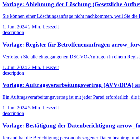
Vorlage: Ablehnung der Löschung (Gesetzliche Aufb
Sie können einer Löschungsanfrage nicht nachkommen, weil Sie die 
1. Juni 2024
2 Min. Lesezeit
description
Vorlage: Register für Betroffenenanfragen
arrow_for
Verfolgen Sie alle eingegangenen DSGVO-Anfragen in einem Register.
1. Juni 2024
2 Min. Lesezeit
description
Vorlage: Auftragsverarbeitungsvertrag (AVV/DPA)
a
Ein Auftragsverarbeitungsvertrag ist mit jeder Partei erforderlich, d
1. Juni 2024
5 Min. Lesezeit
description
Vorlage: Bestätigung der Datenberichtigung
arrow_f
Jemand hat die Berichtigung personenbezogener Daten beantragt und 