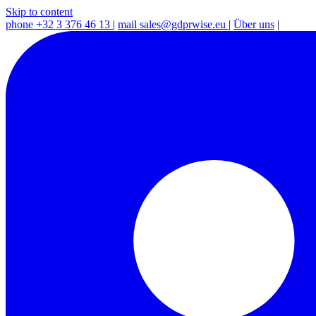
Skip to content
phone
+32 3 376 46 13
|
mail
sales@gdprwise.eu
|
Über uns
|