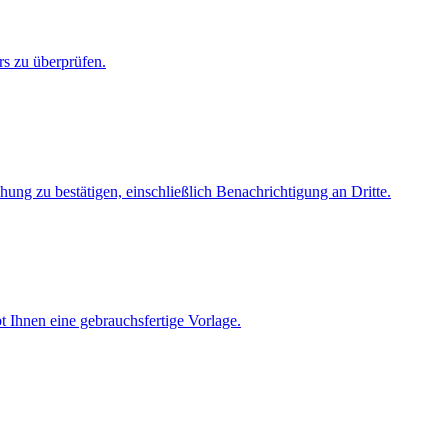
rs zu überprüfen.
ng zu bestätigen, einschließlich Benachrichtigung an Dritte.
bt Ihnen eine gebrauchsfertige Vorlage.