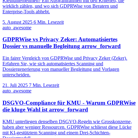
Kleinunternehmen? Ein Auswahlrahmen mit den Kriterien, die
wirklich zählen, und wo sich GDPRWise von Beratern und
Enterprise-Tools abhebt.
5. August 2025
6 Min. Lesezeit
auto_awesome
GDPRWise vs Privacy Zeker: Automatisiertes
Dossier vs manuelle Begleitung
arrow_forward
Ein fairer Vergleich von GDPRWise und Privacy Zeker (Zeker).
Erfahren Sie, wie sich automatisiertes Scanning und
Dossiergenerierung von manueller Begleitung und Vorlagen
unterscheiden.
21. Juli 2025
7 Min. Lesezeit
auto_awesome
DSGVO-Compliance für KMU - Warum GDPRWise
die kluge Wahl ist
arrow_forward
KMU unterliegen denselben DSGVO-Regeln wie Grosskonzerne,
haben aber weniger Ressourcen. GDPRWise schliesst diese Lücke
mit KI-gestütztem Scanning und einem Drei-Schichten-