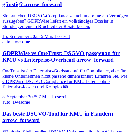
günstig?
arrow_forward
Sie brauchen DSGVO-Compliance schnell und ohne ein Vermögen
auszugeben? GDPRWise liefert ein vollständiges Dossier in
Stunden, zu einem Bruchteil der Beraterkosten.
15. September 2025
5 Min. Lesezeit
auto_awesome
GDPRWise vs OneTrust: DSGVO passgenau für
KMU vs Enterprise-Overhead
arrow_forward
OneTrust ist der Enterprise-Goldstandard für Compliance, aber für
kleine Unternehmen nicht passend dimensioniert. Erfahren Sie, wie
GDPRWise DSGVO-Compliance für KMU liefert - ohne
Enterprise-Kosten und Komplexität.
8. September 2025
7 Min. Lesezeit
auto_awesome
Das beste DSGVO-Tool für KMU in Flandern
arrow_forward
Flämische KMU wollen DSGVO-Dokumentation in natürlichem