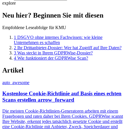
explore
Neu hier? Beginnen Sie mit diesen
Empfohlene Leseabfolge für KMU
1
DSGVO ohne internes Fachwissen: wie kleine
Unternehmen es schaffen
2
Ihr Drittanbieter-Dossier: Wer hat Zugriff auf Ihre Daten?
3
Was steckt in Ihrem GDPRWise-Dossier?
4
Wie funktioniert der GDPRWise Scan?
Artikel
auto_awesome
Kostenlose Cookie-Richtlinie auf Basis eines echten
Scans erstellen
arrow_forward
Die meisten Cookie-Richtlinien-Generatoren arbeiten mit einem
Fragebogen und raten daher bei Ihren Cookies. GDPRWise scannt
Ihre Website, erkennt jedes tatsächlich gesetzte Cookie und erstellt
eine Cookie-Richtlinie mit Anbieter, Zweck, Speicherdauer und