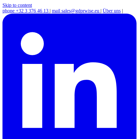
Skip to content
phone
+32 3 376 46 13
|
mail
sales@gdprwise.eu
|
Über uns
|